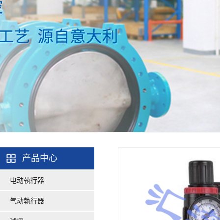
产品中心
电动執行器
气动執行器