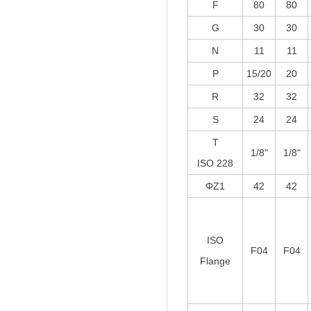
F
80
80
G
30
30
N
11
11
P
15/20
20
R
32
32
S
24
24
T
1/8"
1/8"
ISO 228
ΦZ1
42
42
ISO
F04
F04
Flange