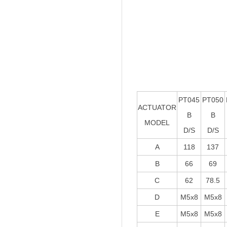
PT045
PT050
ACTUATOR
B
B
MODEL
D/S
D/S
A
118
137
B
66
69
C
62
78.5
D
M5x8
M5x8
E
M5x8
M5x8