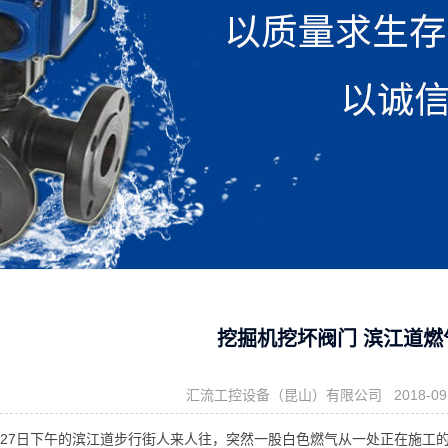
挖掘机挖坏阀门 滨江道
汇流工控设备（昆山）有限公司 2018-09-15 1
27日下午的滨江道步行街人来人往，突然一股白色燃气从一处正在施工