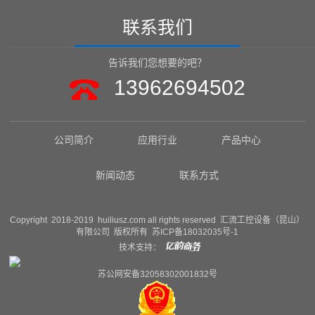
联系我们
告诉我们您想要的吧？
13962694502
公司简介
应用行业
产品中心
新闻动态
联系方式
Copyright 2018-2019 huiliusz.com all rights reserved 汇流工控设备（昆山）
有限公司 版权所有
苏ICP备18032035号-1
技术支持：
苏公网安备32058302001832号